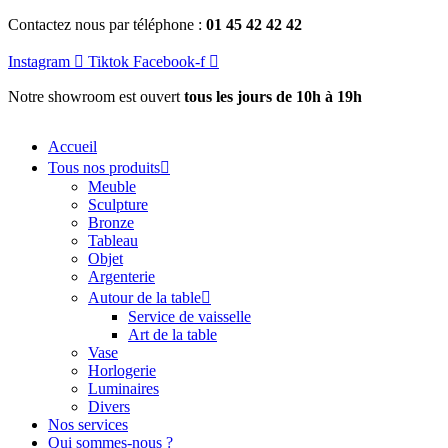
Aller
Contactez nous par téléphone :
01 45 42 42 42
au
contenu
Instagram
Tiktok
Facebook-f
Notre showroom est ouvert
tous les jours de 10h à 19h
Accueil
Tous nos produits
Meuble
Sculpture
Bronze
Tableau
Objet
Argenterie
Autour de la table
Service de vaisselle
Art de la table
Vase
Horlogerie
Luminaires
Divers
Nos services
Qui sommes-nous ?