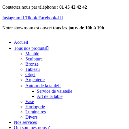
Aller
Contactez nous par téléphone :
01 45 42 42 42
au
contenu
Instagram
Tiktok
Facebook-f
Notre showroom est ouvert
tous les jours de 10h à 19h
Accueil
Tous nos produits
Meuble
Sculpture
Bronze
Tableau
Objet
Argenterie
Autour de la table
Service de vaisselle
Art de la table
Vase
Horlogerie
Luminaires
Divers
Nos services
Qui sommes-nous ?