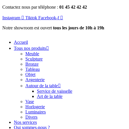
Aller
Contactez nous par téléphone :
01 45 42 42 42
au
contenu
Instagram
Tiktok
Facebook-f
Notre showroom est ouvert
tous les jours de 10h à 19h
Accueil
Tous nos produits
Meuble
Sculpture
Bronze
Tableau
Objet
Argenterie
Autour de la table
Service de vaisselle
Art de la table
Vase
Horlogerie
Luminaires
Divers
Nos services
Qui sommes-nous ?