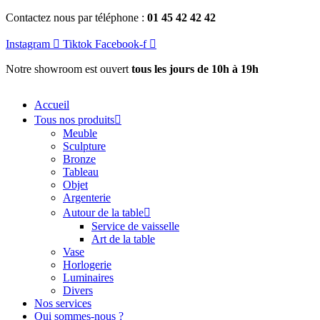
Aller
Contactez nous par téléphone :
01 45 42 42 42
au
contenu
Instagram
Tiktok
Facebook-f
Notre showroom est ouvert
tous les jours de 10h à 19h
Accueil
Tous nos produits
Meuble
Sculpture
Bronze
Tableau
Objet
Argenterie
Autour de la table
Service de vaisselle
Art de la table
Vase
Horlogerie
Luminaires
Divers
Nos services
Qui sommes-nous ?