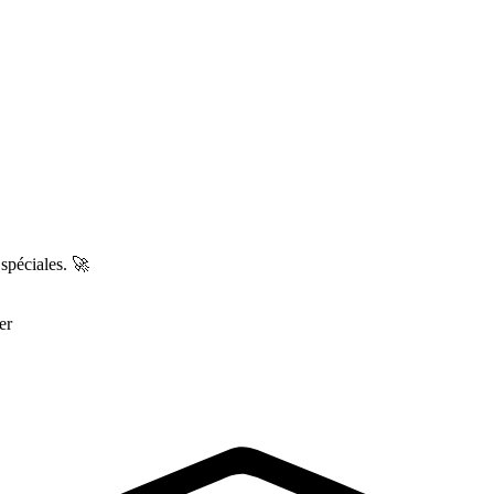
spéciales. 🚀​
er