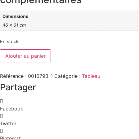
Dimensions
46 × 61 cm
En stock
quantité
Ajouter au panier
de
Denis
Geoffroy-
DECHAUME
Référence :
0016793-1
Catégorie :
Tableau
né
en
Partager
1922
"
Pont
de
l'évêché
Facebook
à
Paris
"
Twitter
Pinterest