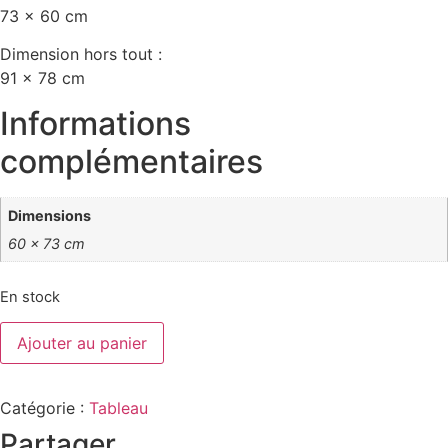
73 x 60 cm
Dimension hors tout :
91 x 78 cm
Informations
complémentaires
Dimensions
60 × 73 cm
En stock
quantité
Ajouter au panier
de
"Cabine
rayée
à
Catégorie :
Tableau
Bernières
sur
Partager
Mer"