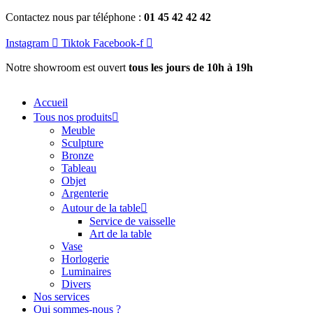
Aller
Contactez nous par téléphone :
01 45 42 42 42
au
contenu
Instagram
Tiktok
Facebook-f
Notre showroom est ouvert
tous les jours de 10h à 19h
Accueil
Tous nos produits
Meuble
Sculpture
Bronze
Tableau
Objet
Argenterie
Autour de la table
Service de vaisselle
Art de la table
Vase
Horlogerie
Luminaires
Divers
Nos services
Qui sommes-nous ?