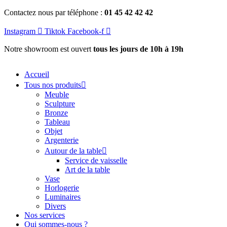
Aller
Contactez nous par téléphone :
01 45 42 42 42
au
contenu
Instagram
Tiktok
Facebook-f
Notre showroom est ouvert
tous les jours de 10h à 19h
Accueil
Tous nos produits
Meuble
Sculpture
Bronze
Tableau
Objet
Argenterie
Autour de la table
Service de vaisselle
Art de la table
Vase
Horlogerie
Luminaires
Divers
Nos services
Qui sommes-nous ?