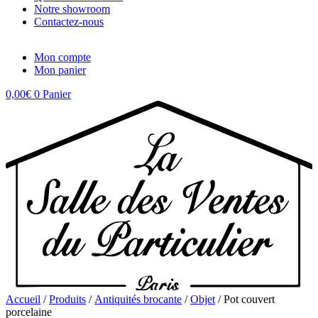
Notre showroom
Contactez-nous
Mon compte
Mon panier
0,00
€
0
Panier
Accueil
/
Produits
/
Antiquités brocante
/
Objet
/ Pot couvert
porcelaine