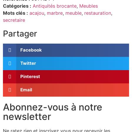
Catégories :
Antiquités brocante
,
Meubles
Mots clés :
acajou
,
marbre
,
meuble
,
restauration
,
secretaire
Partager
Facebook
Twitter
Pinterest
Email
Abonnez-vous à notre
newsletter
Ne ratez rien et inscrivez vous pour recevoir les