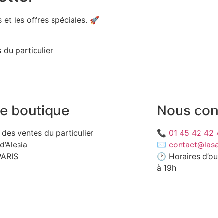
 et les offres spéciales. 🚀​
 du particulier
e boutique
Nous con
e des ventes du particulier
📞
01 45 42 42 
d’Alesia
✉️
contact@lasa
PARIS
🕐 Horaires d’ou
à 19h