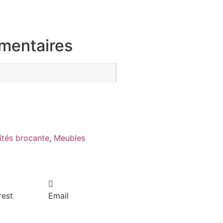
mentaires
ités brocante
,
Meubles
rest
Email