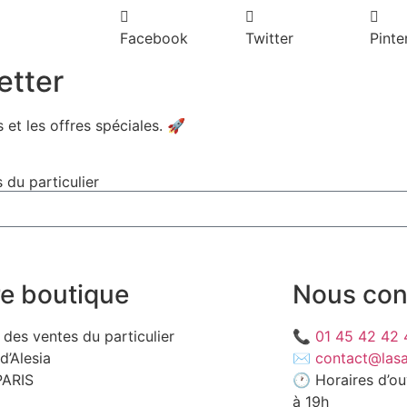
Facebook
Twitter
Pinte
etter
 et les offres spéciales. 🚀​
 du particulier
e boutique
Nous con
e des ventes du particulier
📞
01 45 42 42 
d’Alesia
✉️
contact@lasa
PARIS
🕐 Horaires d’ou
à 19h