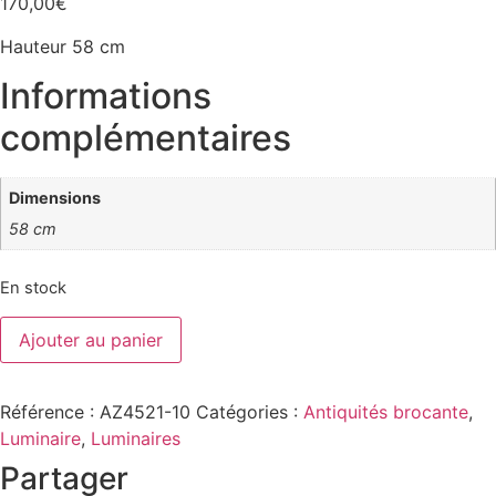
170,00
€
Hauteur 58 cm
Informations
complémentaires
Dimensions
58 cm
En stock
quantité
Ajouter au panier
de
Paire
de
lampe
Référence :
AZ4521-10
Catégories :
Antiquités brocante
,
à
pétrole
Luminaire
,
Luminaires
en
Opaline
Partager
XIXe