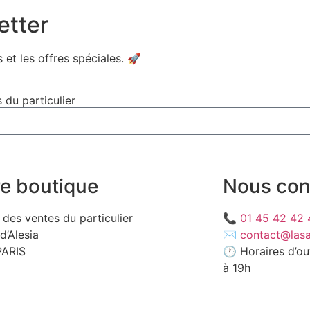
etter
 et les offres spéciales. 🚀​
 du particulier
e boutique
Nous con
e des ventes du particulier
📞
01 45 42 42 
d’Alesia
✉️
contact@lasa
PARIS
🕐 Horaires d’ou
à 19h