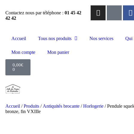
Contactez nous par téléphone :
01 45 42
42 42
Accueil
Tous nos produits
Nos services
Qui
Mon compte
Mon panier
0,00
€
0
Accueil
/
Produits
/
Antiquités brocante
/
Horlogerie
/ Pendule squel
bronze, fin VXIIIe