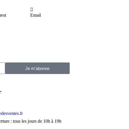
rest
Email
Je m'abonne
r
edesventes.fr
rture : tous les jours de 10h à 19h