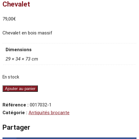
Chevalet
79,00
€
Chevalet en bois massif
Dimensions
29 × 34 × 73 cm
En stock
quantité
Ajouter au panier
de
Chevalet
Référence :
0017032-1
Catégorie :
Antiquités brocante
Partager