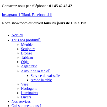
Aller
Contactez nous par téléphone :
01 45 42 42 42
au
contenu
Instagram
Tiktok
Facebook-f
Notre showroom est ouvert
tous les jours de 10h à 19h
Accueil
Tous nos produits
Meuble
Sculpture
Bronze
Tableau
Objet
Argenterie
Autour de la table
Service de vaisselle
Art de la table
Vase
Horlogerie
Luminaires
Divers
Nos services
Qui sommes-nous ?